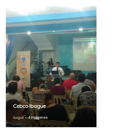
Cebco Ibague
4 imágenes
Ibague