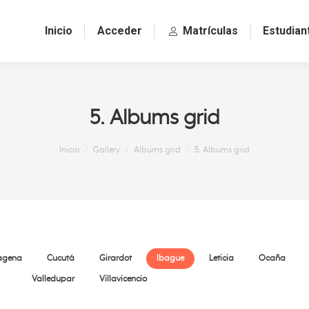
Inicio
Acceder
Matrículas
Estudian
5. Albums grid
Estás aquí:
Inicio
Gallery
Albums grid
5. Albums grid
agena
Cucutá
Girardot
Ibague
Leticia
Ocaña
Valledupar
Villavicencio