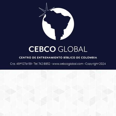
Cra. 49 # 127d-59 - Tel: 742 8852 - www.cebcoglobal.com - Copyright 2024