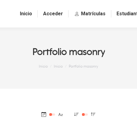
Inicio
Acceder
Matrículas
Estudian
Portfolio masonry
Estás aquí:
Inicio
Inicio
Portfolio masonry