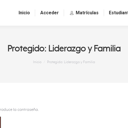
Inicio
Acceder
Matrículas
Estudian
Protegido: Liderazgo y Familia
Estás aquí:
Inicio
Protegido: Liderazgo y Familia
troduce la contraseña.