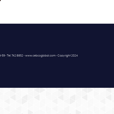
7d-59 - Tel: 742 8852 - www.cebcoglobal.com - Copyright 2024