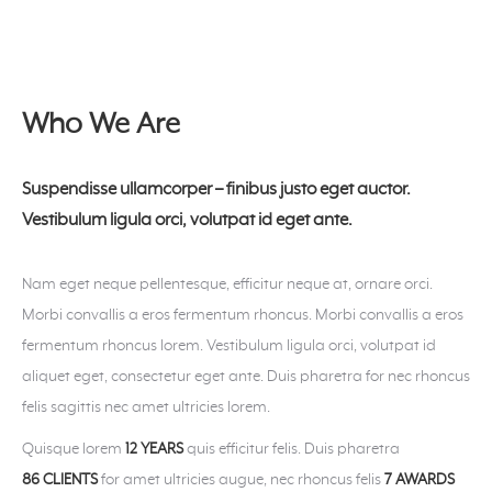
Who We Are
Suspendisse ullamcorper – finibus justo eget auctor.
Vestibulum ligula orci, volutpat id eget ante.
Nam eget neque pellentesque, efficitur neque at, ornare orci.
Morbi convallis a eros fermentum rhoncus. Morbi convallis a eros
fermentum rhoncus lorem. Vestibulum ligula orci, volutpat id
aliquet eget, consectetur eget ante. Duis pharetra for nec rhoncus
felis sagittis nec amet ultricies lorem.
Quisque lorem
12 YEARS
quis efficitur felis. Duis pharetra
86 CLIENTS
for amet ultricies augue, nec rhoncus felis
7 AWARDS