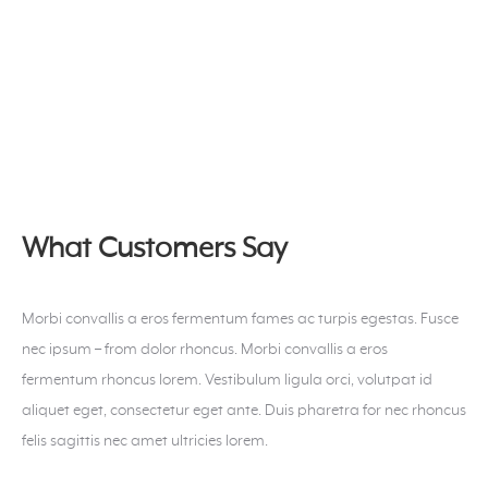
What Customers Say
Morbi convallis a eros fermentum fames ac turpis egestas. Fusce
nec ipsum – from dolor rhoncus. Morbi convallis a eros
fermentum rhoncus lorem. Vestibulum ligula orci, volutpat id
aliquet eget, consectetur eget ante. Duis pharetra for nec rhoncus
felis sagittis nec amet ultricies lorem.