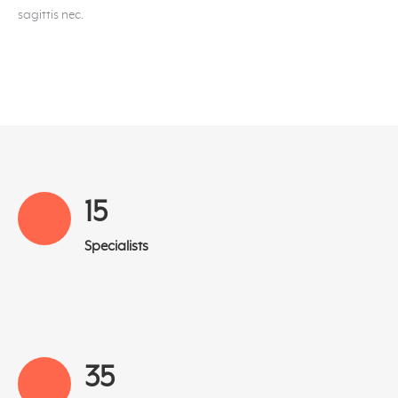
sagittis nec.
16
Specialists
35