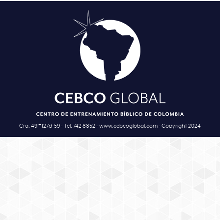
Cra. 49 # 127d-59 - Tel: 742 8852 - www.cebcoglobal.com - Copyright 2024