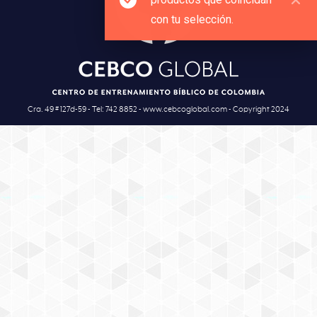
con tu selección.
Cra. 49 # 127d-59 - Tel: 742 8852 - www.cebcoglobal.com - Copyright 2024