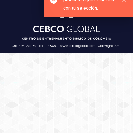
con tu selección.
Cra. 49 # 127d-59 - Tel: 742 8852 - www.cebcoglobal.com - Copyright 2024