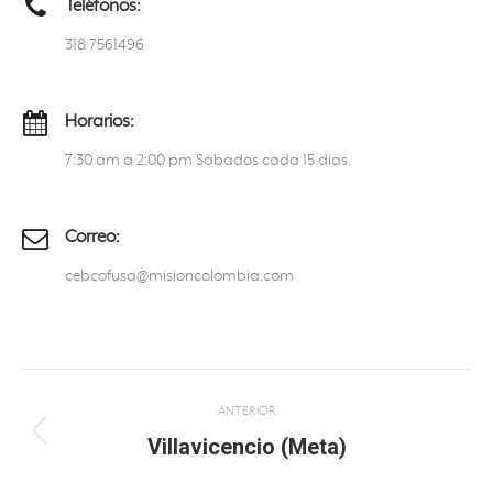
Teléfonos:
318 7561496
Horarios:
7:30 am a 2:00 pm Sábados cada 15 días.
Correo:
cebcofusa@misioncolombia.com
Navegación
ANTERIOR
entre
Villavicencio (Meta)
Proyecto
anterior
proyectos