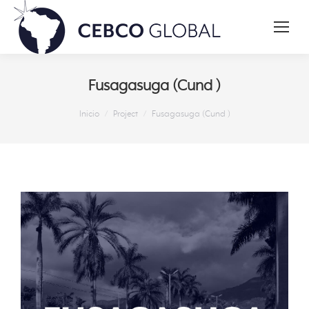
Fusagasuga (Cund )
Estás aquí:
Inicio
Project
Fusagasuga (Cund )