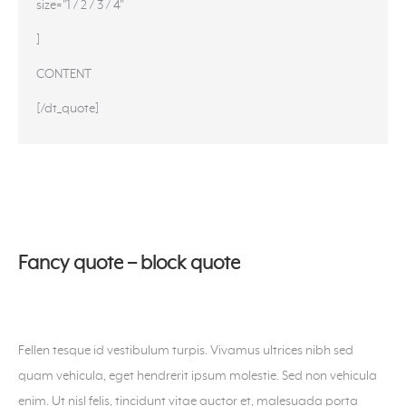
size="1 / 2 / 3 / 4"
]
CONTENT
[/dt_quote]
Fancy quote – block quote
Fellen tesque id vestibulum turpis. Vivamus ultrices nibh sed
quam vehicula, eget hendrerit ipsum molestie. Sed non vehicula
enim. Ut nisl felis, tincidunt vitae auctor et, malesuada porta