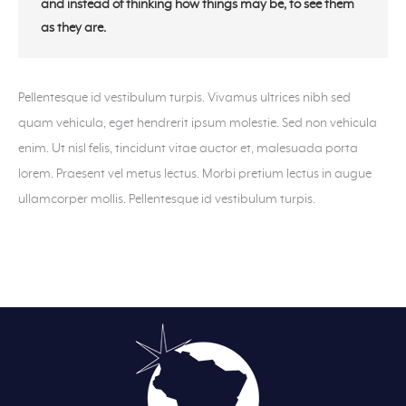
and instead of thinking how things may be, to see them
as they are.
Pellentesque id vestibulum turpis. Vivamus ultrices nibh sed
quam vehicula, eget hendrerit ipsum molestie. Sed non vehicula
enim. Ut nisl felis, tincidunt vitae auctor et, malesuada porta
lorem. Praesent vel metus lectus. Morbi pretium lectus in augue
ullamcorper mollis. Pellentesque id vestibulum turpis.