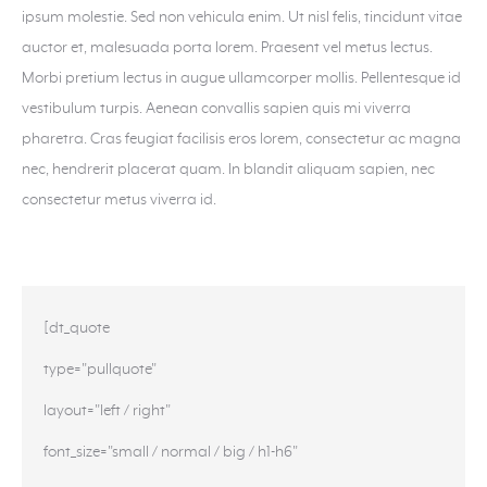
ipsum molestie. Sed non vehicula enim. Ut nisl felis, tincidunt vitae
auctor et, malesuada porta lorem. Praesent vel metus lectus.
Morbi pretium lectus in augue ullamcorper mollis. Pellentesque id
vestibulum turpis. Aenean convallis sapien quis mi viverra
pharetra. Cras feugiat facilisis eros lorem, consectetur ac magna
nec, hendrerit placerat quam. In blandit aliquam sapien, nec
consectetur metus viverra id.
[dt_quote
type="pullquote"
layout="left / right"
font_size="small / normal / big / h1-h6"