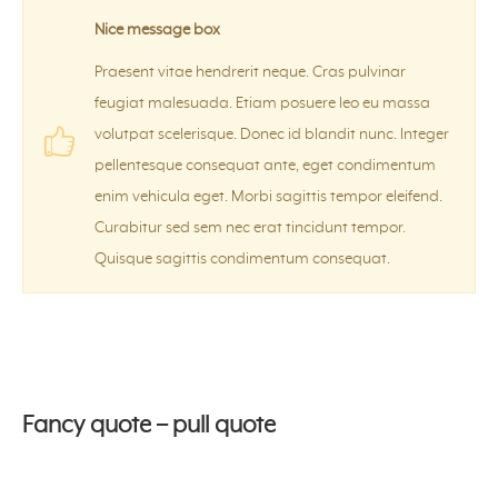
Nice message box
Praesent vitae hendrerit neque. Cras pulvinar
feugiat malesuada. Etiam posuere leo eu massa
volutpat scelerisque. Donec id blandit nunc. Integer
pellentesque consequat ante, eget condimentum
enim vehicula eget. Morbi sagittis tempor eleifend.
Curabitur sed sem nec erat tincidunt tempor.
Quisque sagittis condimentum consequat.
Fancy quote – pull quote