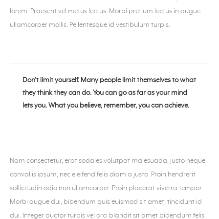
lorem. Praesent vel metus lectus. Morbi pretium lectus in augue
ullamcorper mollis. Pellentesque id vestibulum turpis.
Don’t limit yourself. Many people limit themselves to what
they think they can do. You can go as far as your mind
lets you. What you believe, remember, you can achieve.
Nam consectetur, erat sodales volutpat malesuada, justo neque
convallis ipsum, nec eleifend felis diam a justo. Proin hendrerit
sollicitudin odio non ullamcorper. Proin placerat viverra tempor.
Morbi augue dui, bibendum quis euismod sit amet, tincidunt id
dui. Integer auctor turpis vel orci blandit sit amet bibendum felis