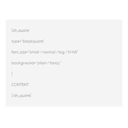
[dt_quote
type="blockquote"
font_size="small / normal / big / h1-h6"
background="plain / fancy"
]
CONTENT
[/dt_quote]