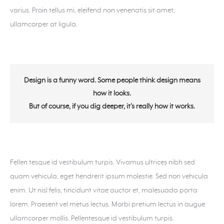
varius. Proin tellus mi, eleifend non venenatis sit amet,
ullamcorper at ligula.
Design is a funny word. Some people think design means
how it looks.
But of course, if you dig deeper, it’s really how it works.
Fellen tesque id vestibulum turpis. Vivamus ultrices nibh sed
quam vehicula, eget hendrerit ipsum molestie. Sed non vehicula
enim. Ut nisl felis, tincidunt vitae auctor et, malesuada porta
lorem. Praesent vel metus lectus. Morbi pretium lectus in augue
ullamcorper mollis. Pellentesque id vestibulum turpis.