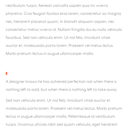
vestibulum turpis. Aenean convallis sapien quis mi viverra
pharetra. Cras feugiat facilisis eros lorem, consectetur ac magna
nec, hendrerit placerat quam. In blandit aliquam sapien, nec
consectetur metus viverra id. Nullam fringilla dui eu nulla vehicula
faucibus. Sed non vehicula enim. Ut nisl felis, tincidunt vitae
auctor et, malesuada porta lorem. Praesent vel metus lectus.
Morbi pretium lectus in augue ullamcorper mollis.
A designer knows he has achieved perfection not when there is
nothing left to add, but when there is nothing left to take away.
Sed non vehicula enim. Ut nisl felis, tincidunt vitae auctor et,
malesuada porta lorem. Praesent vel metus lectus. Morbi pretium
lectus in augue ullamcorper mollis. Pellentesque id vestibulum
turpis. Vivamus ultrices nibh sed quam vehicula, eget hendrerit