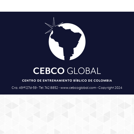
Cra. 49 # 127d-59 - Tel: 742 8852 - www.cebcoglobal.com - Copyright 2024