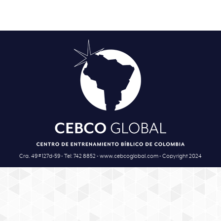
Cra. 49 # 127d-59 - Tel: 742 8852 - www.cebcoglobal.com - Copyright 2024