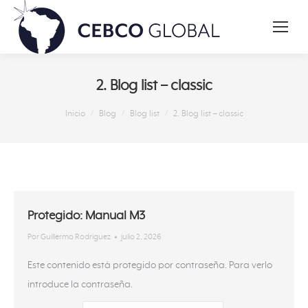
2. Blog list – classic
Estás aquí:
Inicio
Blog
Blog list
2. Blog list – classic
Protegido: Manual M3
Por
Guillermo Rodriguez
julio 2, 2026
Este contenido está protegido por contraseña. Para verlo
introduce la contraseña.