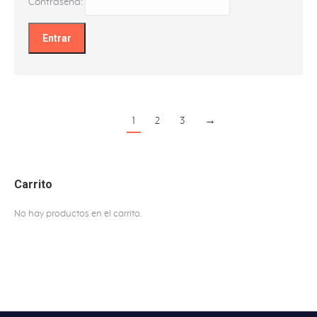
Contraseña:
1
2
3
→
Carrito
No hay productos en el carrito.