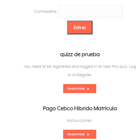
Contraseña:
quizz de prueba
You need to be registered and logged in to take this quiz. Log
in or Register
Read Article
Pago Cebco Hibrido Matrícula
Instrucciones:
Read Article