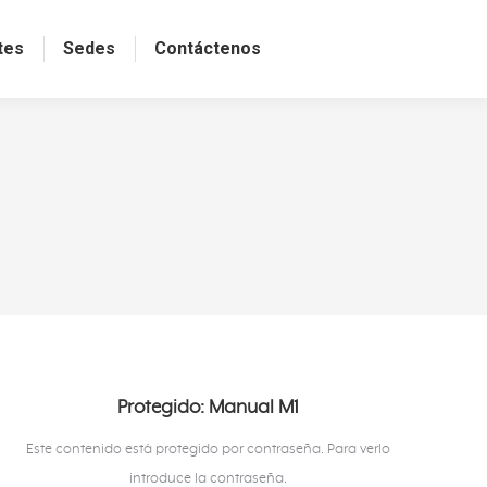
tes
Sedes
Contáctenos
Protegido: Manual M1
Este contenido está protegido por contraseña. Para verlo
introduce la contraseña.