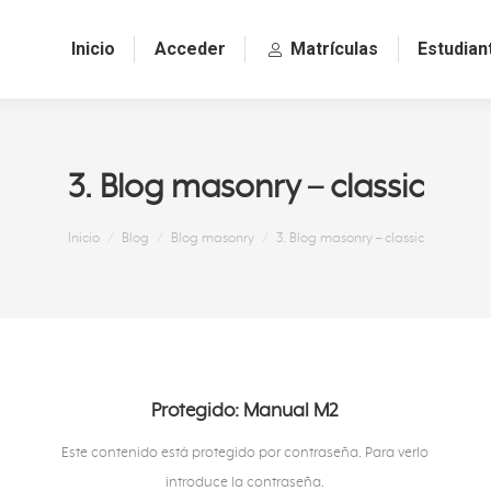
Inicio
Acceder
Matrículas
Estudian
3. Blog masonry – classic
Estás aquí:
Inicio
Blog
Blog masonry
3. Blog masonry – classic
Protegido: Manual M2
Este contenido está protegido por contraseña. Para verlo
introduce la contraseña.