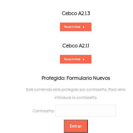
Cebco A2.1.3
Read Article
Cebco A2.1.1
Read Article
Protegido: Formulario Nuevos
Este contenido está protegido por contraseña. Para verlo
introduce la contraseña.
Contraseña: