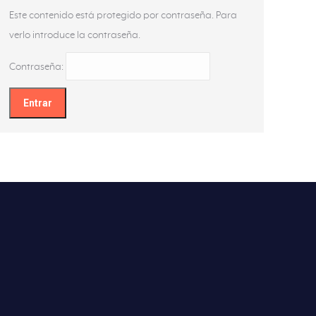
Este contenido está protegido por contraseña. Para
verlo introduce la contraseña.
Contraseña: