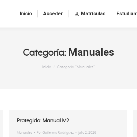
Inicio
Acceder
Matrículas
Estudian
Manuales
Categoría:
Estás aquí:
Inicio
Categoría "Manuales"
Protegido: Manual M2
Manuales
Por
Guillermo Rodriguez
julio 2, 2026