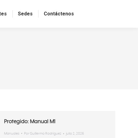
tes
Sedes
Contáctenos
Protegido: Manual M1
Manuales
Por
Guillermo Rodriguez
julio 2, 2026