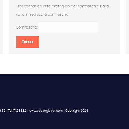
Este contenido está protegido por contraseña. Para
verlo introduce la contraseña.
Contraseña:
7d-59 - Tel: 742 8852 - www.cebcoglobal.com - Copyright 2024