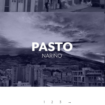
Pasto (Nariño)
1
2
3
→