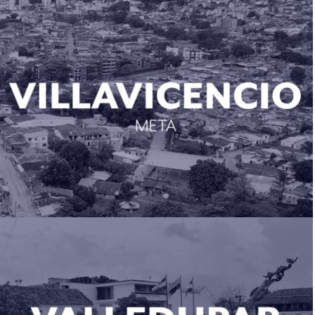
Villavicencio (Meta)
Valledupar (Cesar)