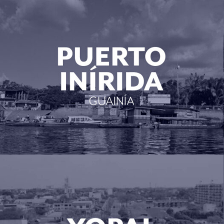
Puerto Inírida (Guainia)
Yopal (Casanare)